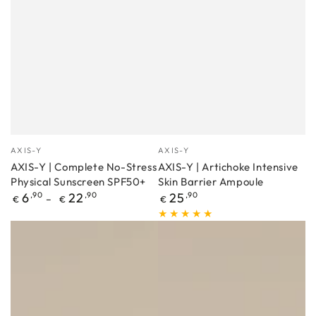
Proizvođać
Proizvođać
AXIS-Y
AXIS-Y
AXIS-Y | Complete No-Stress
AXIS-Y | Artichoke Intensive
Physical Sunscreen SPF50+
Skin Barrier Ampoule
Redovna
Redovna
6
,90
22
,90
25
,90
€
€
€
cijena
cijena