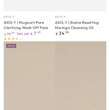
Proizvođać
Proizvođać
AXIS-Y
AXIS-Y
AXIS-Y | Mugwort Pore
AXIS-Y | Biome Resetting
Clarifying Wash Off Pack
Moringa Cleansing Oil
Redovna
7
,45
34
,90
14
Već od
,90
€
€
€
cijena
Redovna
Akcijska
cijena
cijena
AKCIJA