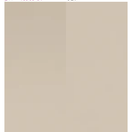
cijena
Redovna
Akcijska
cijena
cijena