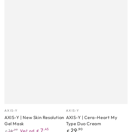
Proizvođać
Proizvođać
AXIS-Y
AXIS-Y
AXIS-Y | New Skin Resolution
AXIS-Y | Cera-Heart My
Gel Mask
Type Duo Cream
Redovna
7
,45
29
,90
14
Već od
,90
€
€
€