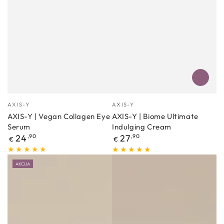
Proizvođać
Proizvođać
AXIS-Y
AXIS-Y
AXIS-Y | Vegan Collagen Eye
AXIS-Y | Biome Ultimate
Serum
Indulging Cream
Redovna
Redovna
24
,90
27
,90
€
€
cijena
cijena
AKCIJA