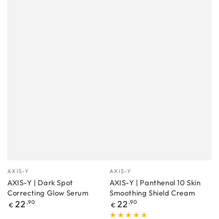
Proizvođać
Proizvođać
AXIS-Y
AXIS-Y
AXIS-Y | Dark Spot
AXIS-Y | Panthenol 10 Skin
Correcting Glow Serum
Smoothing Shield Cream
Redovna
Redovna
22
,90
22
,90
€
€
cijena
cijena