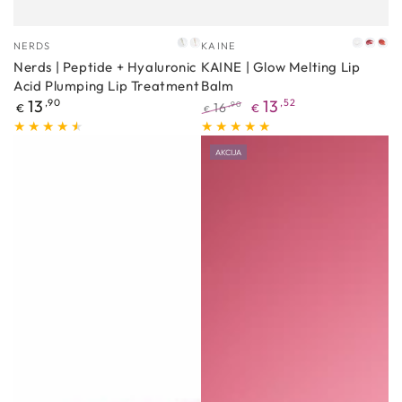
Proizvođać
Proizvođać
NERDS
KAINE
ORIGINAL
NUDE
Pure
Rosy
Wa
Nerds | Peptide + Hyaluronic
KAINE | Glow Melting Lip
MAUVE
Plum
Apr
Acid Plumping Lip Treatment
Balm
Redovna
13
,90
13
,52
16
,90
€
€
€
cijena
Redovna
Akcijska
cijena
cijena
AKCIJA