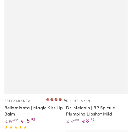
Proizvođać
Proizvođać
+6
BELLAMIANTA
DR. MELAXIN
Barely
Bella
Berry
Brown
Bellamianta | Magic Kiss Lip
Dr. Melaxin | BP Spicule
There
Blush
Rouge
Sugar
Balm
Plumping Lipshot Mild
15
,92
8
,95
19
17
,90
,90
€
€
€
€
Redovna
Akcijska
Redovna
Akcijska