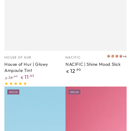
Proizvođać
Proizvođać
+4
HOUSE OF HUR
NACIFIC
#01
#02
#03
#04
House of Hur | Glowy
NACIFIC | Shine Mood Slick
Purity
Hemish
Pristine
Blow
Redovna
Ampoule Tint
12
,90
kiss
€
cijena
11
,83
16
,90
€
€
Redovna
Akcijska
cijena
cijena
AKCIJA
AKCIJA