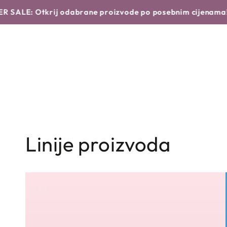
Translation missing: hr.products.product.similar_products
NASTAVI DO
POČETNA
NOVO
BRENDOVI
ij odabrane proizvode po posebnim cijenama!
Saznaj više 
TEKSTA
Linije proizvoda