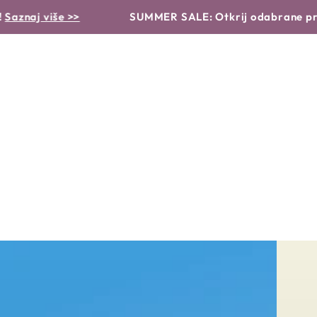
VRSTA PROIZVODA
PROBLEMI I RJEŠENJA
RUTINA
>>
SUMMER SALE: Otkrij odabrane proizvode po 