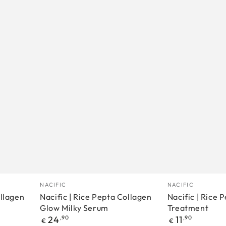
Nacific
Nacific
Proizvođać
Proizvođać
NACIFIC
NACIFIC
|
|
ollagen
Nacific | Rice Pepta Collagen
Nacific | Rice 
Glow Milky Serum
Treatment
Rice
Rice
Redovna
Redovna
24
,90
11
,90
€
€
Pepta
Pepta