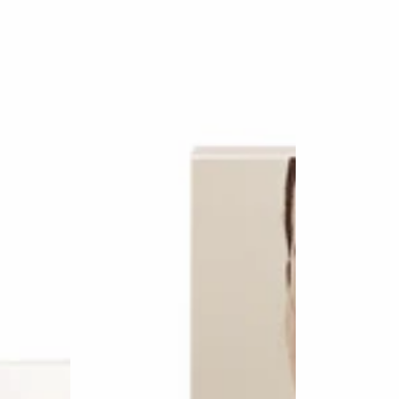
cijena
cijena
Collagen
Collagen
Glow
Lip
Milky
Treatment
Serum