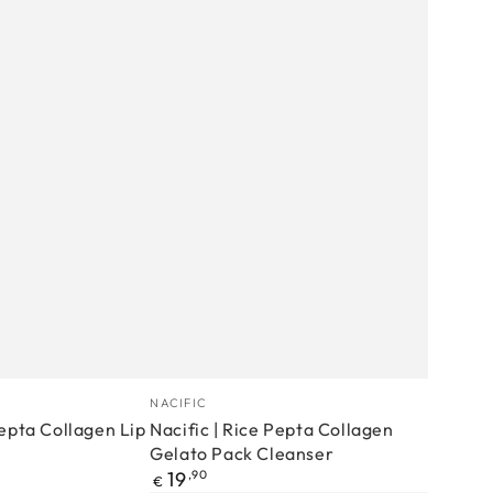
Nacific
Proizvođać
NACIFIC
|
Pepta Collagen Lip
Nacific | Rice Pepta Collagen
Gelato Pack Cleanser
Rice
Redovna
19
,90
€
Pepta