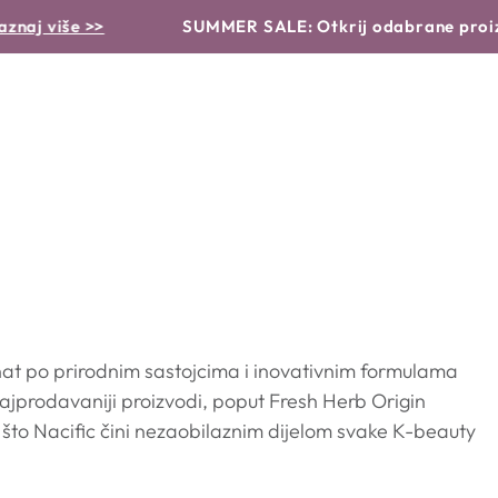
VRSTA PROIZVODA
PROBLEMI I RJEŠENJA
RUTINA
e >>
SUMMER SALE: Otkrij odabrane proizvode po
znat po prirodnim sastojcima i inovativnim formulama
 najprodavaniji proizvodi, poput Fresh Herb Origin
, što Nacific čini nezaobilaznim dijelom svake K-beauty