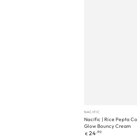
Nacific
Proizvođać
NACIFIC
|
Nacific | Rice Pepta C
Glow Bouncy Cream
Rice
Redovna
24
,90
€
Pepta