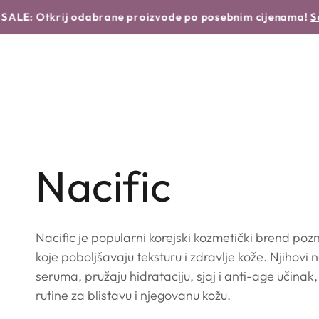
Translation missing: hr.products.product.similar_products
NASTAVI DO
POČETNA
NOVO
BRENDOVI
rij odabrane proizvode po posebnim cijenama!
Saznaj viš
TEKSTA
Kolekcija:
Nacific
Nacific je popularni korejski kozmetički brend po
koje poboljšavaju teksturu i zdravlje kože. Njihovi
seruma, pružaju hidrataciju, sjaj i anti-age učinak
rutine za blistavu i njegovanu kožu.