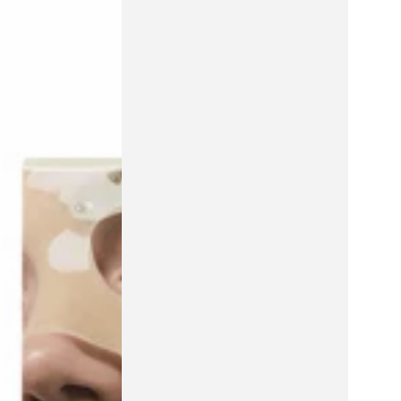
cijena
Collagen
Gelato
Pack
Cleanser