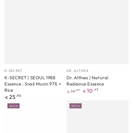
Proizvođać
Proizvođać
K-SECRET
DR. ALTHEA
K-SECRET | SEOUL 1988
Dr. Althea | Natural
Essence : Snail Mucin 97% +
Radiance Essence
Rice
10
,43
14
,90
€
€
Redovna
25
,90
Redovna
Akcijska
€
cijena
cijena
cijena
AKCIJA
AKCIJA