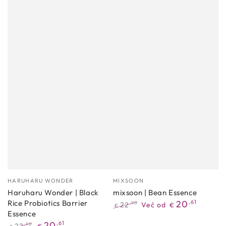
Proizvođać
Proizvođać
HARUHARU WONDER
MIXSOON
Haruharu Wonder | Black
mixsoon | Bean Essence
Rice Probiotics Barrier
20
,61
22
Već od
,90
€
€
Essence
Redovna
Akcijska
20
,61
cijena
cijena
,90