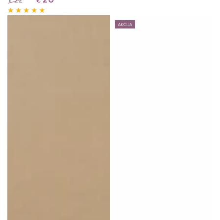
22
€
€
Redovna
Akcijska
cijena
cijena
AKCIJA