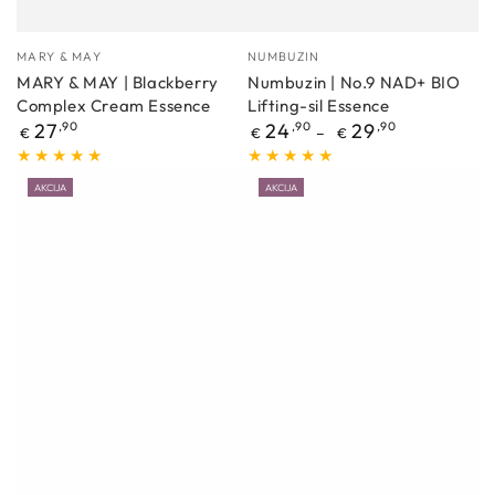
Proizvođać
Proizvođać
MARY & MAY
NUMBUZIN
MARY & MAY | Blackberry
Numbuzin | No.9 NAD+ BIO
Complex Cream Essence
Lifting-sil Essence
Redovna
Redovna
27
,90
24
,90
29
,90
€
€
€
cijena
cijena
AKCIJA
AKCIJA