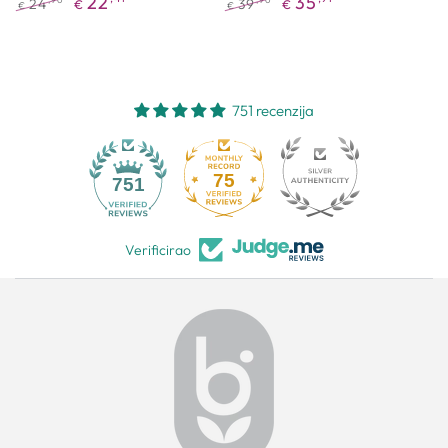
22
35
24
39
,90
,90
€
€
€
€
Redovna
Akcijska
Redovna
Akcijska
cijena
cijena
cijena
cijena
751 recenzija
75
751
Verificirao