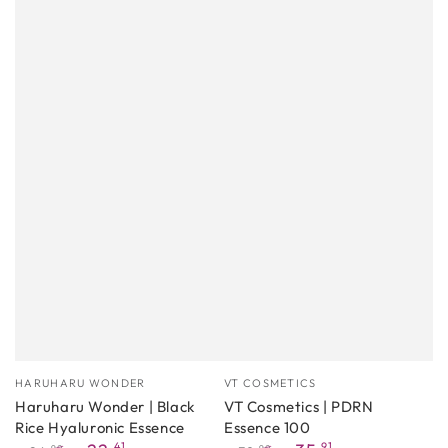
Proizvođać
Proizvođać
HARUHARU WONDER
VT COSMETICS
Haruharu Wonder | Black
VT Cosmetics | PDRN
Rice Hyaluronic Essence
Essence 100
,41
,91