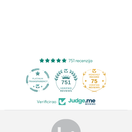
751 recenzija
75
751
Verificirao