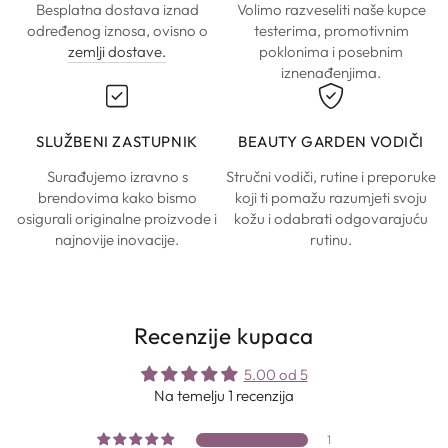
Besplatna dostava iznad
Volimo razveseliti naše kupce
određenog iznosa, ovisno o
testerima, promotivnim
zemlji dostave.
poklonima i posebnim
iznenađenjima.
SLUŽBENI ZASTUPNIK
BEAUTY GARDEN VODIČI
Surađujemo izravno s
Stručni vodiči, rutine i preporuke
brendovima kako bismo
koji ti pomažu razumjeti svoju
osigurali originalne proizvode i
kožu i odabrati odgovarajuću
najnovije inovacije.
rutinu.
Recenzije kupaca
5.00 od 5
Na temelju 1 recenzija
1