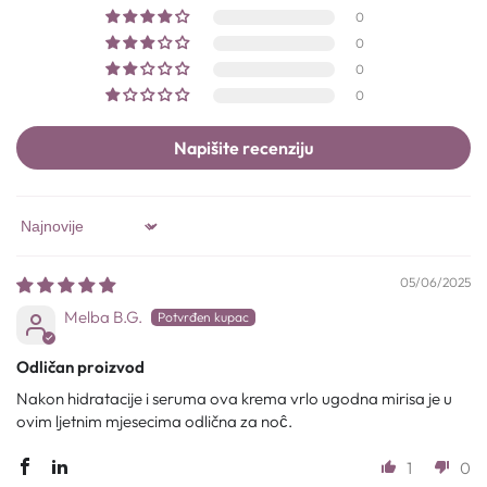
0
0
0
0
Napišite recenziju
Sort by
05/06/2025
Melba B.G.
Odličan proizvod
Nakon hidratacije i seruma ova krema vrlo ugodna mirisa je u
ovim ljetnim mjesecima odlična za noĉ.
1
0