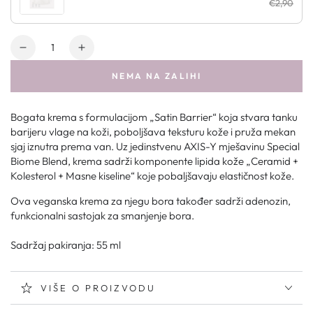
€2,90
Količina
NEMA NA ZALIHI
Bogata krema s formulacijom „Satin Barrier“ koja stvara tanku
barijeru vlage na koži, poboljšava teksturu kože i pruža mekan
sjaj iznutra prema van. Uz jedinstvenu AXIS-Y mješavinu Special
Biome Blend, krema sadrži komponente lipida kože „Ceramid +
Kolesterol + Masne kiseline“ koje pobaljšavaju elastičnost kože.
Ova veganska krema za njegu bora također sadrži adenozin,
funkcionalni sastojak za smanjenje bora.
Sadržaj pakiranja: 55 ml
VIŠE O PROIZVODU