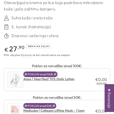
Obnavljajuća krema za lice koja podržava mikrobiom
kože i jača zaštitnu barijeru.
Suha koža i zrela koža
5. korak (hidratacija)
Dnevna i večernja rutina
Redovna
27
,90
NEMA NA ZALIHI
€
cijena
PDV uključen
Dostava
će biti obračunata na naplati.
Poklon za narudžbe iznad 100€:
🎁 POKLON iznad 100€ 🎁
Anua | Heartleaf 70% Daily Lotion
€0,00
€29,90
★ Recenzije
Poklon za narudžbe iznad 50€:
🎁 POKLON iznad 50€ 🎁
Medicube | Collagen Lifting Mask - 1 kom
€0,00