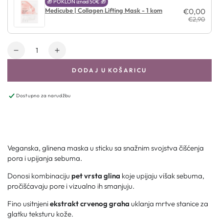
🎁 POKLON iznad 50€ 🎁
Medicube | Collagen Lifting Mask - 1 kom
€0,00
€2,90
Količina
DODAJ U KOŠARICU
Dostupno za narudžbu
Veganska, glinena maska u sticku ​​sa snažnim svojstva čišćenja
pora i upijanja sebuma.
Donosi kombinaciju
pet vrsta glina
koje upijaju višak sebuma,
pročišćavaju pore i vizualno ih smanjuju.
Fino usitnjeni
ekstrakt crvenog graha
uklanja mrtve stanice za
glatku teksturu kože.