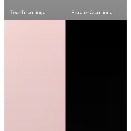
Tea-Trica linija
Probio-Cica linija