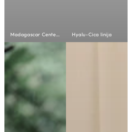
Madagascar Centella linija
Hyalu-Cica linija