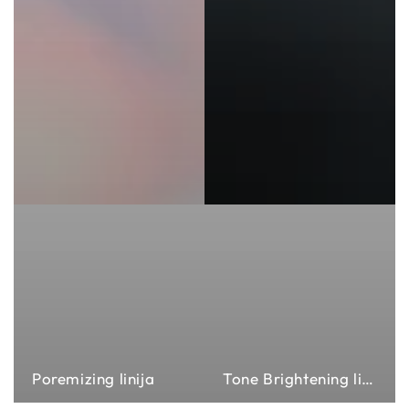
Poremizing linija
Tone Brightening linija