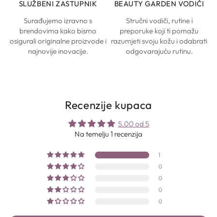
SLUŽBENI ZASTUPNIK
BEAUTY GARDEN VODIČI
Surađujemo izravno s
Stručni vodiči, rutine i
brendovima kako bismo
preporuke koji ti pomažu
osigurali originalne proizvode i
razumjeti svoju kožu i odabrati
najnovije inovacije.
odgovarajuću rutinu.
Recenzije kupaca
5.00 od 5
Na temelju 1 recenzija
1
0
0
0
0