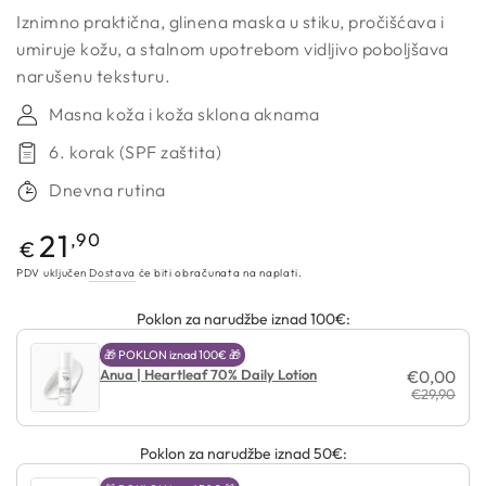
Iznimno praktična, glinena maska u stiku, pročišćava i
umiruje kožu, a stalnom upotrebom vidljivo poboljšava
narušenu teksturu.
Masna koža i koža sklona aknama
6. korak (SPF zaštita)
Dnevna rutina
Redovna
21
,90
€
cijena
PDV uključen
Dostava
će biti obračunata na naplati.
Poklon za narudžbe iznad 100€:
🎁 POKLON iznad 100€ 🎁
Anua | Heartleaf 70% Daily Lotion
€0,00
€29,90
Poklon za narudžbe iznad 50€: