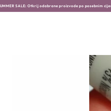
Translation missing: hr.products.product.similar_products
NASTAVI DO
POČETNA
NOVO
BRENDOVI
ALE: Otkrij odabrane proizvode po posebnim cijenama!
S
TEKSTA
NASTAVI DO
INFORMACIJA O
PROIZVODU