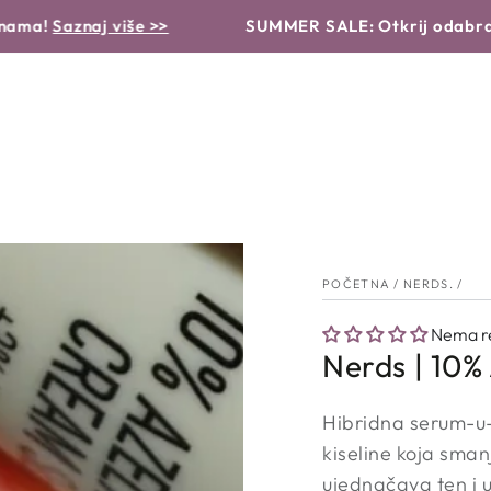
VRSTA PROIZVODA
PROBLEMI I RJEŠENJA
RUTINA
aznaj više >>
SUMMER SALE: Otkrij odabrane proi
POČETNA
/
NERDS.
/
Nema re
Nerds | 10%
Hibridna serum-u-
kiseline koja smanj
ujednačava ten i 