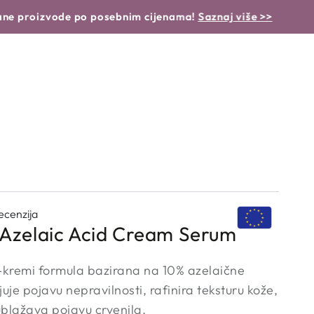
 NJEGE
BEAUTY GARDEN OTKRIVA
zvode po posebnim cijenama!
Saznaj više >>
SUMME
cenzija
 Azelaic Acid Cream Serum
kremi formula bazirana na 10% azelaične
uje pojavu nepravilnosti, rafinira teksturu kože,
ublažava pojavu crvenila.