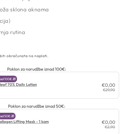
koža sklona aknama
cija)
nja rutina
biti obračunata na naplati.
Poklon za narudžbe iznad 100€:
ad 100€ 🎁
leaf 70% Daily Lotion
€0,00
€29,90
Poklon za narudžbe iznad 50€:
ad 50€ 🎁
ollagen Lifting Mask - 1 kom
€0,00
€2,90