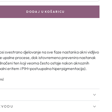
DODAJ U KOŠARICU
osi svestrano djelovanje na sve faze nastanka akni vidljivo
ne upalne procese, dok istovremeno prevenira nastanak
ednačeni ten koji veoma često ostaje nakon aknoznih
lni eritem i PIH=postuupalna hiperpigmentacija).
ml
IZVODU