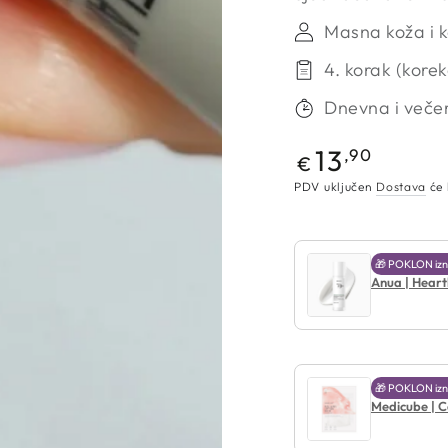
Masna koža i 
4. korak (korek
Dnevna i večer
Redovna
13
,90
€
cijena
PDV uključen
Dostava
će 
🎁 POKLON izn
Anua | Heart
🎁 POKLON izn
Medicube | C