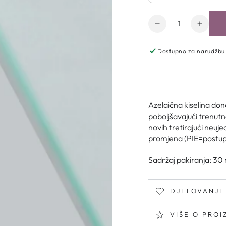
Količina
Dostupno za narudžbu
Azelaična kiselina don
poboljšavajući trenut
novih tretirajući neuj
promjena (PIE=postupa
Sadržaj pakiranja: 30 
DJELOVANJE
VIŠE O PRO