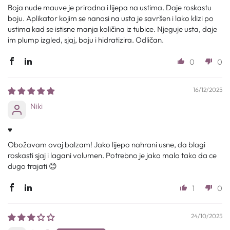
Boja nude mauve je prirodna i lijepa na ustima. Daje roskastu
boju. Aplikator kojim se nanosi na usta je savršen i lako klizi po
ustima kad se istisne manja količina iz tubice. Njeguje usta, daje
im plump izgled, sjaj, boju i hidratizira. Odličan.
0
0
16/12/2025
Niki
♥️
Obožavam ovaj balzam! Jako lijepo nahrani usne, da blagi
roskasti sjaj i lagani volumen. Potrebno je jako malo tako da ce
dugo trajati 😊
1
0
24/10/2025