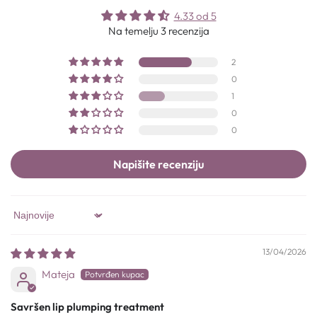
4.33 od 5
Na temelju 3 recenzija
2
0
1
0
0
Napišite recenziju
Sort by
13/04/2026
Mateja
Savršen lip plumping treatment