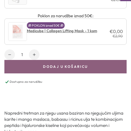
Poklon za narudžbe iznad 50€:
🎁 POKLON iznad 50€ 🎁
Medicube | Collagen Lifting Mask - 1 kom
€0,00
€2,90
Količina
DODAJ U KOŠARICU
Dostupno za narudžbu
Napredni tretman za njegu usana baziran na njegujućim uljima
karite i mango maslaca, babassu i ricinus ulja te kombinacijom
peptida i hijaluronske kiseline koji povećavaju volumen i