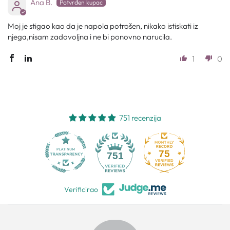
Ana B.
Moj je stigao kao da je napola potrošen, nikako istiskati iz
njega,nisam zadovoljna i ne bi ponovno narucila.
1
0
751 recenzija
75
751
Verificirao