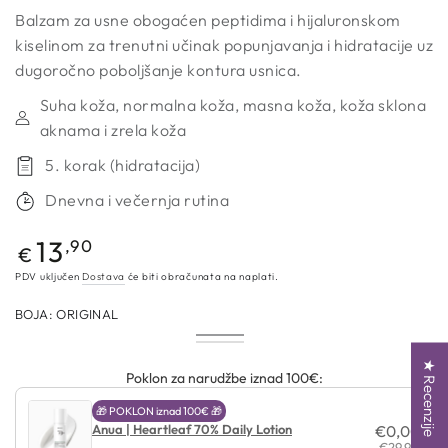
Balzam za usne obogaćen peptidima i hijaluronskom
kiselinom za trenutni učinak popunjavanja i hidratacije uz
dugoročno poboljšanje kontura usnica.
Suha koža, normalna koža, masna koža, koža sklona
aknama i zrela koža
5. korak (hidratacija)
Dnevna i večernja rutina
Redovna
13
,90
€
cijena
PDV uključen
Dostava
će biti obračunata na naplati.
BOJA:
ORIGINAL
ORIGINAL
NUDE
MAUVE
★ Recenzije
Poklon za narudžbe iznad 100€:
🎁 POKLON iznad 100€ 🎁
Anua | Heartleaf 70% Daily Lotion
€0,00
€29,90