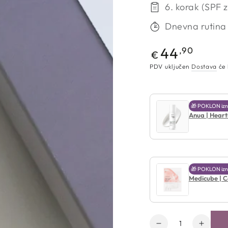
6. korak (SPF z
Dnevna rutina
Redovna
44
,90
€
cijena
PDV uključen
Dostava
će 
🎁 POKLON izn
Anua | Heart
🎁 POKLON izn
Medicube | C
Količina