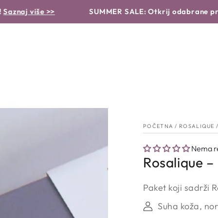
VRSTA PROIZVODA
PROBLEMI I RJEŠENJA
RUTINA
še >>
SUMMER SALE: Otkrij odabrane proizvode p
POČETNA
/
ROSALIQUE
Nema re
Rosalique –
Paket koji sadrži 
Suha koža, nor