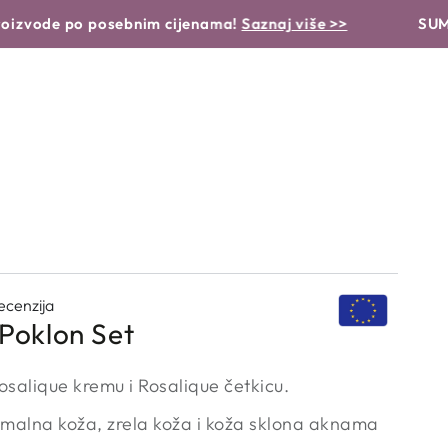
 NJEGE
BEAUTY GARDEN OTKRIVA
o posebnim cijenama!
Saznaj više >>
SUMMER SALE:
/
cenzija
 Poklon Set
Rosalique kremu i Rosalique četkicu.
malna koža, zrela koža i koža sklona aknama