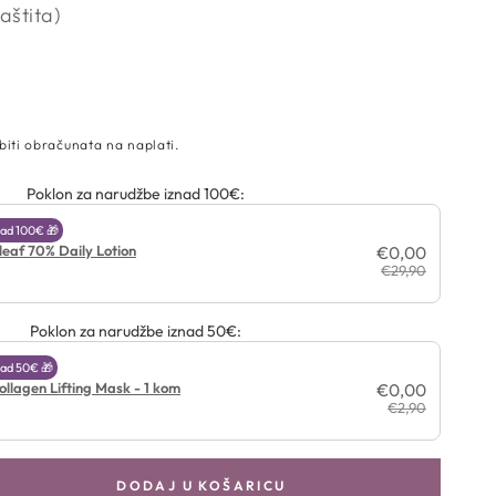
aštita)
biti obračunata na naplati.
Poklon za narudžbe iznad 100€:
ad 100€ 🎁
leaf 70% Daily Lotion
€0,00
€29,90
Poklon za narudžbe iznad 50€:
ad 50€ 🎁
ollagen Lifting Mask - 1 kom
€0,00
€2,90
DODAJ U KOŠARICU