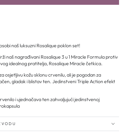
j osobi naš luksuzni Rosalique poklon set!
rži naš nagrađivani Rosalique 3 u 1 Miracle Formula protiv
vog idealnog pratitelja, Rosalique Miracle četkica.
za osjetljivu kožu sklonu crvenilu, ali je pogodan za
čen, gladak i blistav ten. Jedinstveni Triple Action efekt
venilo i ujednačava ten zahvaljujući jedinstvenoj
krokapsula
IZVODU