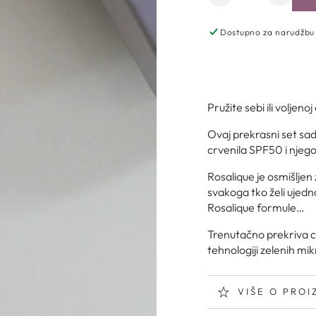
Dostupno za narudžbu
Pružite sebi ili voljeno
Ovaj prekrasni set sad
crvenila SPF50 i njego
Rosalique je osmišljen 
svakoga tko želi ujedna
Rosalique formule…
Trenutačno prekriva cr
tehnologiji zelenih mi
VIŠE O PRO