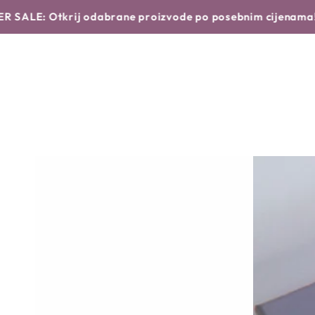
Translation missing: hr.products.product.similar_products
NASTAVI DO
POČETNA
NOVO
BRENDOVI
krij odabrane proizvode po posebnim cijenama!
Saznaj vi
TEKSTA
NASTAVI DO
INFORMACIJA O
PROIZVODU