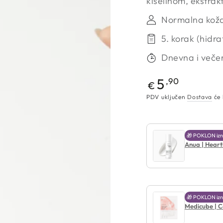
kiselinom, ekstra
Normalna koža,
5. korak (hidra
Dnevna i večer
Redovna
5
,90
€
cijena
PDV uključen
Dostava
će 
🎁 POKLON izn
Anua | Heart
🎁 POKLON izn
Medicube | C