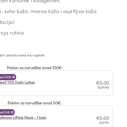
ktom kurkume i kolagenom.
 suha koža, masna koža i osjetljiva koža
tacija)
nja rutina
biti obračunata na naplati.
Poklon za narudžbe iznad 100€:
ad 100€ 🎁
leaf 70% Daily Lotion
€0,00
€29,90
Poklon za narudžbe iznad 50€:
ad 50€ 🎁
ollagen Lifting Mask - 1 kom
€0,00
€2,90