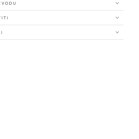
IZVODU
ITI
I)