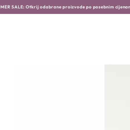
Translation missing: hr.products.product.similar_products
NASTAVI DO
POČETNA
NOVO
BRENDOVI
E: Otkrij odabrane proizvode po posebnim cijenama!
Sazn
TEKSTA
NASTAVI DO
INFORMACIJA O
PROIZVODU