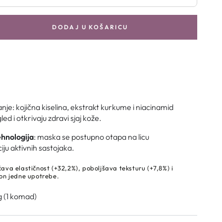
DODAJ U KOŠARICU
anje: kojična kiselina, ekstrakt kurkume i niacinamid
led i otkrivaju zdravi sjaj kože.
ehnologija
: maska se postupno otapa na licu
iju aktivnih sastojaka.
ava elastičnost (+32,2%), poboljšava teksturu (+7,8%) i
kon jedne upotrebe.
g (1 komad)