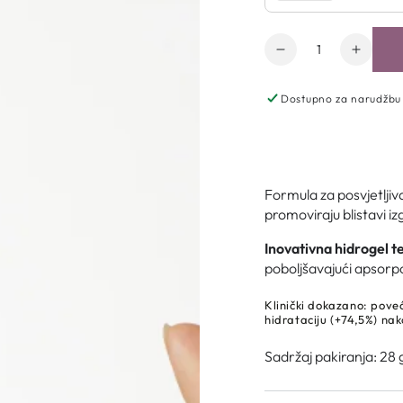
Količina
Dostupno za narudžbu
Formula za posvjetljiv
promoviraju blistavi izg
Inovativna hidrogel t
poboljšavajući apsorpc
Klinički dokazano: poveć
hidrataciju (+74,5%) na
Sadržaj pakiranja: 28 