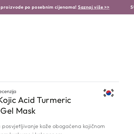
 NJEGE
BEAUTY GARDEN OTKRIVA
ode po posebnim cijenama!
Saznaj više >>
SUMMER S
cenzija
Kojic Acid Turmeric
 Gel Mask
 posvjetljivanje kože obogaćena kojičnom