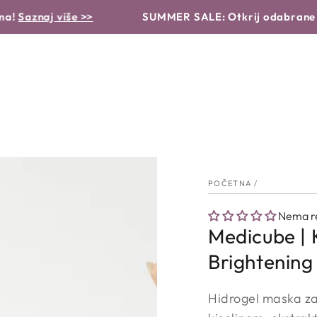
VRSTA PROIZVODA
PROBLEMI I RJEŠENJA
RUTINA
aj više >>
SUMMER SALE: Otkrij odabrane proizv
POČETNA
/
Nema re
Medicube | 
Brightening
Hidrogel maska za