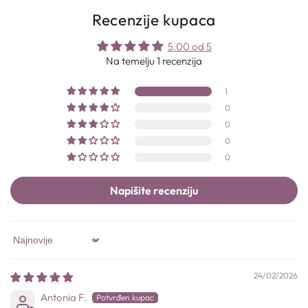
Recenzije kupaca
5.00 od 5
Na temelju 1 recenzija
1
0
0
0
0
Napišite recenziju
Sort by
24/02/2026
Antonia F.