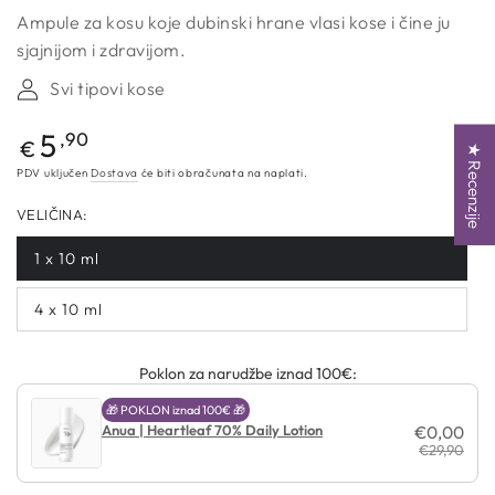
Ampule za kosu koje dubinski hrane vlasi kose i čine ju
sjajnijom i zdravijom.
Svi tipovi kose
Redovna
5
,90
€
★ Recenzije
cijena
PDV uključen
Dostava
će biti obračunata na naplati.
VELIČINA:
1 x 10 ml
4 x 10 ml
Poklon za narudžbe iznad 100€:
🎁 POKLON iznad 100€ 🎁
Anua | Heartleaf 70% Daily Lotion
€0,00
€29,90