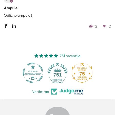
Ampule
Odlicne ampule !
2
0
751 recenzija
75
751
Verificirao