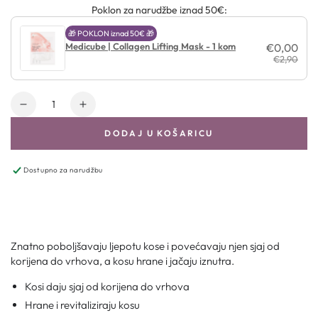
Poklon za narudžbe iznad 50€:
🎁 POKLON iznad 50€ 🎁
Medicube | Collagen Lifting Mask - 1 kom
€0,00
€2,90
Količina
DODAJ U KOŠARICU
Dostupno za narudžbu
Znatno poboljšavaju ljepotu kose i povećavaju njen sjaj od
korijena do vrhova, a kosu hrane i jačaju iznutra.
Kosi daju sjaj od korijena do vrhova
Hrane i revitaliziraju kosu