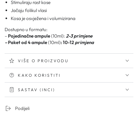
Stimuliraju rast kose
Jačaju folikul vlasi
Kosa je osvježena i volumizirana
Dostupno u formatu:
–
Pojedinačne ampule
(10ml):
2-3 primjene
–
Paket od 4 ampule
(10ml)
: 10
-12
primjena
VIŠE O PROIZVODU
KAKO KORISTITI
SASTAV (INCI)
Podijeli