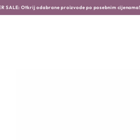
Translation missing: hr.products.product.similar_products
NASTAVI DO
POČETNA
NOVO
BRENDOVI
Otkrij odabrane proizvode po posebnim cijenama!
Saznaj 
TEKSTA
NASTAVI DO
INFORMACIJA O
PROIZVODU