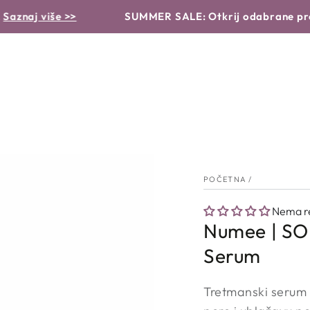
VRSTA PROIZVODA
PROBLEMI I RJEŠENJA
RUTINA
više >>
SUMMER SALE: Otkrij odabrane proizvode
POČETNA
/
Nema re
Numee | SO
Serum
Tretmanski serum 