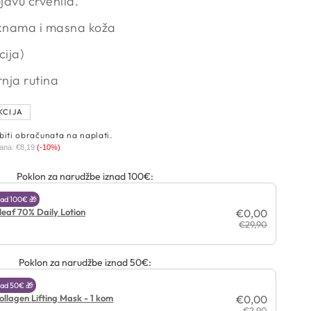
javu crvenila.
knama i masna koža
cija)
nja rutina
KCIJA
biti obračunata na naplati.
dana:
€8,19
(-10%)
Poklon za narudžbe iznad 100€:
ad 100€ 🎁
leaf 70% Daily Lotion
€0,00
€29,90
Poklon za narudžbe iznad 50€:
ad 50€ 🎁
ollagen Lifting Mask - 1 kom
€0,00
€2,90