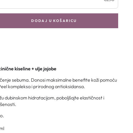
DODAJ U KOŠARICU
inične kiseline + ulje jojobe
lučenje sebuma. Donosi maksimalne benefite koži pomoću
Peel kompleksa i prirodnog antioksidansa.
ožu dubinskom hidratacijom, poboljšajte elastičnost i
šenosti.
o.
ml