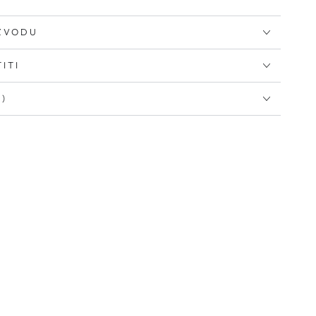
IZVODU
ITI
I)