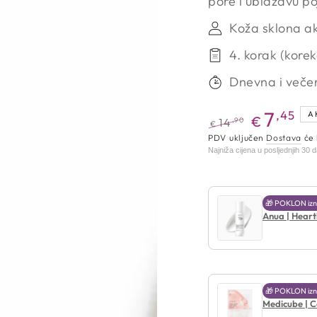
pore i ublažavu po
Koža sklona a
4. korak (korek
Dnevna i večer
7
,45
A
€
,90
14
€
Redovna
Akcijska
PDV uključen
Dostava
će 
Najniža cijena u posljednjih 30 
cijena
cijena
🎁 POKLON izn
Anua | Heart
🎁 POKLON izn
Medicube | C