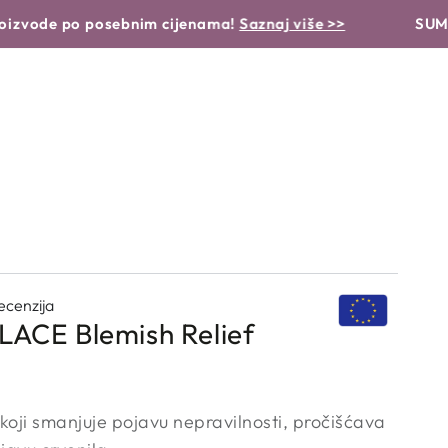
 NJEGE
BEAUTY GARDEN OTKRIVA
 po posebnim cijenama!
Saznaj više >>
SUMMER SAL
cenzija
LACE Blemish Relief
koji smanjuje pojavu nepravilnosti, pročišćava