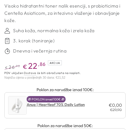
Visoko hidratantni toner nalik esenciji, s probioticima i
Centella Asiaticom, za intezivno vlaženje i obnavljanje
kože.
Suha koža, normalna koža i zrela koža
3. korak (toniranje)
Dnevna i večernja rutina
22
,86
AKCIJA
€
,90
26
€
Redovna
Akcijska
PDV uključen
Dostava
će biti obračunata na naplati.
Najniža cijena u posljednjih 30 dana:
€21,52
cijena
cijena
Poklon za narudžbe iznad 100€:
🎁 POKLON iznad 100€ 🎁
Anua | Heartleaf 70% Daily Lotion
€0,00
€29,90
Poklon za narudžbe iznad 50€: