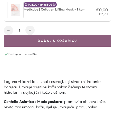
🎁 POKLON iznad 50€ 🎁
Medicube | Collagen Lifting Mask - 1 kom
€0,00
€2,90
Količina
DODAJ U KOŠARICU
Dostupno za narudžbu
Lagano viskozni toner, nalik esenciji, koji stvara hidratantnu
barijeru. Umiruje osjetljivu kožu nakon čišćenja te stvara
hidratantni sloj koji čini kožu vlažnom.
Centella Asiatica s Madagaskara:
promovira obnovu kože,
revitalizira umornu kožu, djeluje umirujuće i protuupalno.