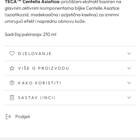
TECA™ Centella Asiatica:
pročišćeni ekstrakt baziran na
glavnim aktivnim komponentama biljke Centelle Asiatice
(aziatikozid, madekasična i azijatična kiselina) za iznimni
umirujući efekt i naprednu obnovu kože.
Sadržaj pakiranja: 210 ml
DJELOVANJE
VIŠE O PROIZVODU
KAKO KORISTITI
SASTAV (INCI)
Podijeli