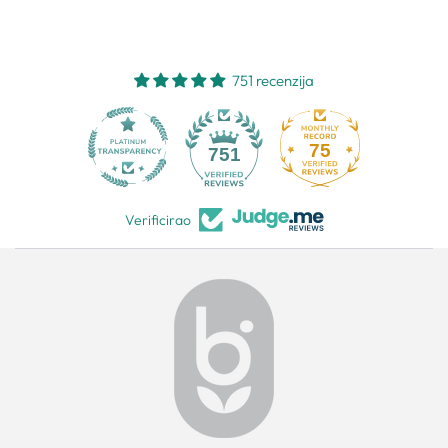
751 recenzija
75
751
Verificirao