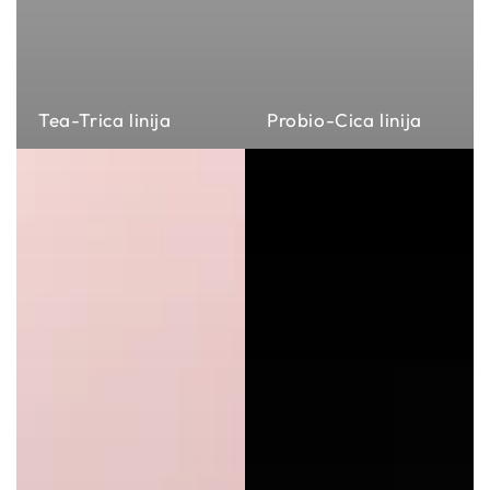
Tea-Trica linija
Probio-Cica linija